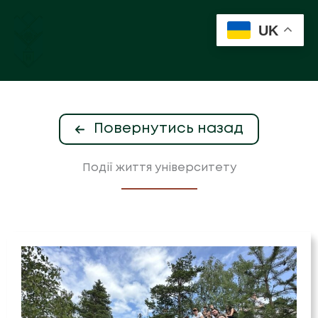
Перейти
до
UK
вмісту
Повернутись назад
Події життя університету