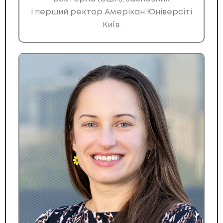
і перший ректор Амерікан Юніверсіті
Київ.