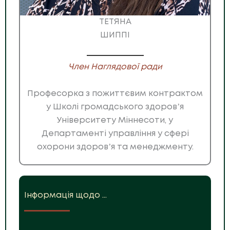
ТЕТЯНА
ШИППІ
Член Наглядової ради
Професорка з пожиттєвим контрактом
у Школі громадського здоровʼя
Університету Міннесоти, у
Департаменті управління у сфері
охорони здоровʼя та менеджменту.
Інформація щодо …