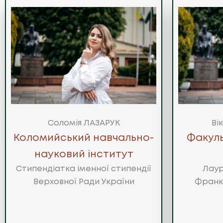
Соломія ЛАЗАРУК
Ві
Коломийський навчально-
Факул
науковий інститут
Стипендіатка іменної стипендії
Лаур
Верховної Ради України
Франкі