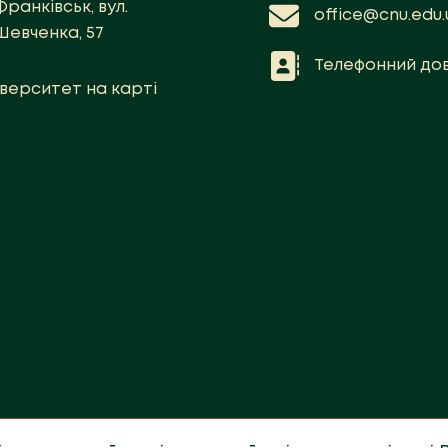
Франківськ, вул.
office@cnu.edu.
Шевченка, 57
Телефонний дов
іверситет на карті