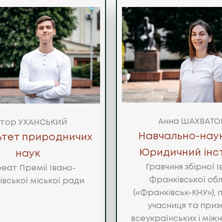
Анна ШАХВАТО
ктор УХАНСЬКИЙ
Навчально-нау
ьтет природничих
Юридичний інс
наук
Гравчиня збірної І
еат Премії Івано-
Франківської обл
вської міської ради
(«Франківськ-КНУ»), 
учасниця та при
всеукраїнських і між