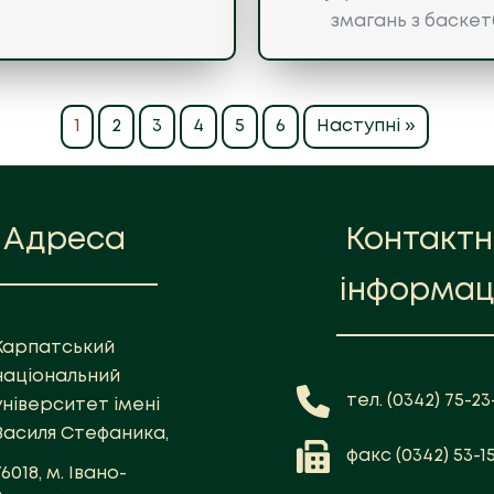
змагань з баскет
1
2
3
4
5
6
Наступні »
Адреса
Контакт
інформац
Карпатський
національний
тел. (0342) 75-23-
університет імені
Василя Стефаника,
факс (0342) 53-1
76018, м. Івано-