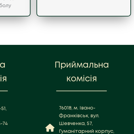
болу
на
Приймальна
ія
комісія
76018, м. Івано-
51,
Франківськ, вул.
5-74
Шевченка, 57,
Гуманітарний корпус,