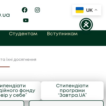
UK
u.ua
Студентам
Вступникам
та їхні досягнення
ипендіати
Стипендіати
дійного фонду
програми
вір у себе”
“Завтра.UA”