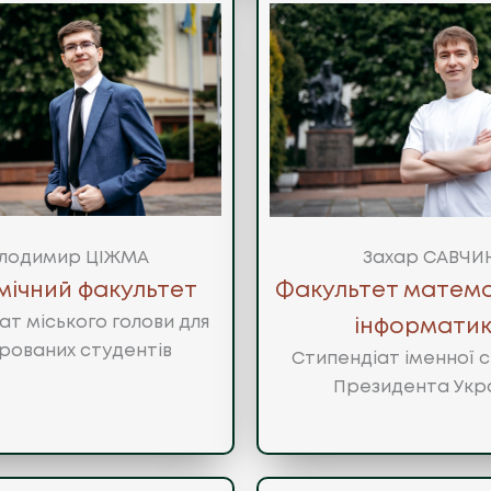
лодимир ЦІЖМА
Захар САВЧИ
мічний факультет
Факультет матема
ат міського голови для
інформати
рованих студентів
Стипендіат іменної с
Президента Укр