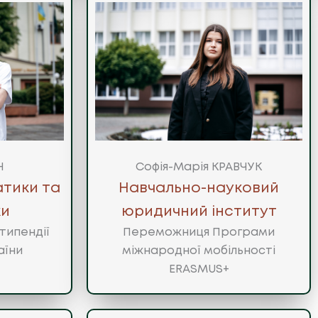
Н
Софія-Марія КРАВЧУК
тики та
Навчально-науковий
ки
юридичний інститут
типендії
Переможниця Програми
аїни
міжнародної мобільності
ERASMUS+