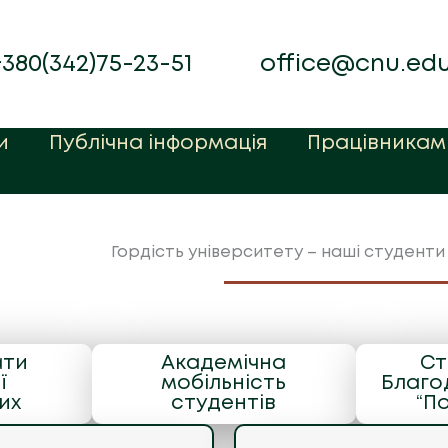
+380(342)75-23-51
office@cnu.ed
и
Публічна інформація
Працівникам
Гордість університету – наші студенти 
ати
Академічна
Ст
ї
мобільність
Благо
их
студентів
“По