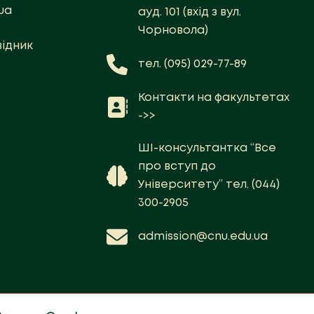
ua
ауд. 101 (вхід з вул.
Чорновола)
ідник
тел. (095) 029-77-89
Контакти на факультетах
->>
ШІ-консультантка “Все
про вступ до
Університету” тел. (044)
300-2905
admission@cnu.edu.ua