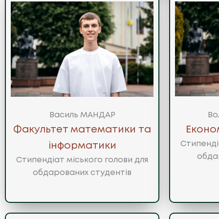
Во
Василь МАНДАР
Еконо
Факультет математики та
Стипенді
інформатики
обда
Стипендіат міського голови для
обдарованих студентів