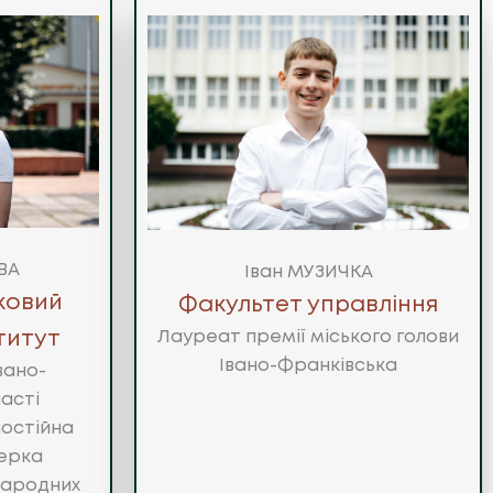
ВА
Іван МУЗИЧКА
ковий
Факультет управління
Лауреат премії міського голови
титут
Івано-Франківська
вано-
асті
постійна
зерка
народних