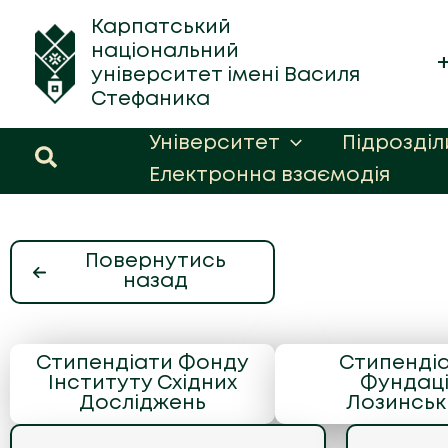
Перейти
Карпатський
до
національний
вмісту
університет імені Василя
Стефаника
Університет
Підрозділ
Пошук
Електронна взаємодія
Повернутись
назад
Стипендіати Фонду
Стипенді
Інституту Східних
Фундаці
Досліджень
Лозинськ