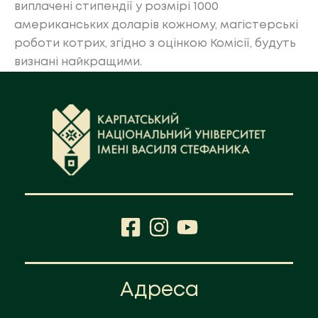
виплачені стипендії у розмірі 1000
американських доларів кожному, магістерські
роботи котрих, згідно з оцінкою Комісії, будуть
визнані найкращими.
Адреса