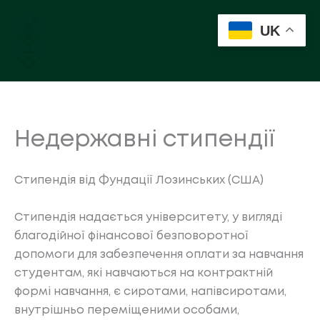
Перейти
до
UK
вмісту
Недержавні стипендії
Стипендія від Фундації Лозинських (США)
Стипендія надається університету, у вигляді
благодійної фінансової безповоротної
допомоги для забезпечення оплати за навчання
студентам, які навчаються на контрактній
формі навчання, є сиротами, напівсиротами,
внутрішньо переміщеними особами,