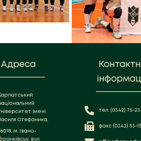
Адреса
Контакт
інформац
Карпатський
національний
тел. (0342) 75-23-
університет імені
Василя Стефаника,
факс (0342) 53-1
76018, м. Івано-
Франківськ, вул.