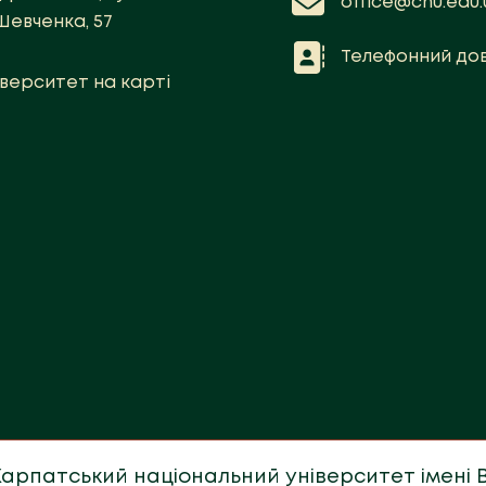
office@cnu.edu.
Шевченка, 57
Телефонний дов
іверситет на карті
 Карпатський національний університет імені