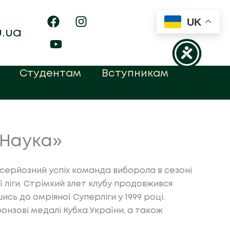
UK
u.ua
Студентам
Вступникам
 Наука»
 серйозний успіх команда виборола в сезоні
ї ліги. Стрімкий злет клубу продовжився
ись до омріяної Суперліги у 1999 році.
онзові медалі Кубка України, а також