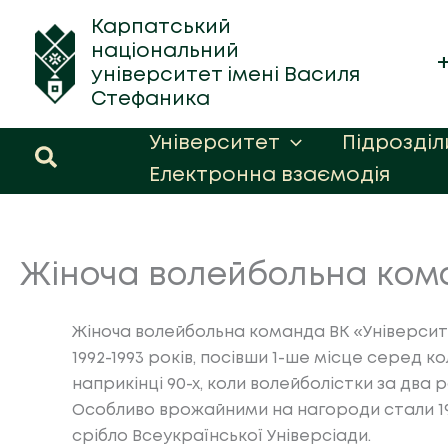
Перейти
Карпатський
до
національний
вмісту
університет імені Василя
Стефаника
Університет
Підрозділ
Пошук
Електронна взаємодія
Жіноча волейбольна ком
Жіноча волейбольна команда ВК «Університе
1992-1993 років, посівши 1-ше місце серед 
наприкінці 90-х, коли волейболістки за два 
Особливо врожайними на нагороди стали 199
срібло Всеукраїнської Універсіади.