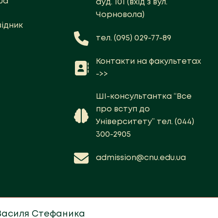
ua
ауд. 101 (вхід з вул.
Чорновола)
ідник
тел. (095) 029-77-89
Контакти на факультетах
->>
ШІ-консультантка “Все
про вступ до
Університету” тел. (044)
300-2905
admission@cnu.edu.ua
 Василя Стефаника