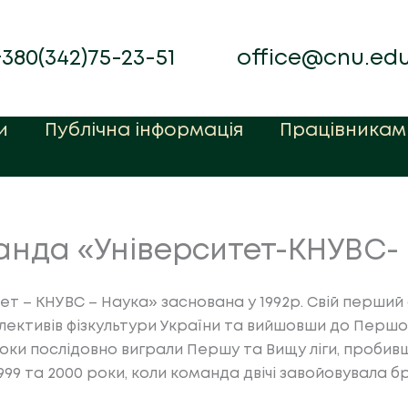
+380(342)75-23-51
office@cnu.ed
и
Публічна інформація
Працівникам
анда «Університет-КНУВС-
т – КНУВС – Наука» заснована у 1992р. Свій перший
колективів фізкультури України та вийшовши до Першо
роки послідовно виграли Першу та Вищу ліги, пробивш
9 та 2000 роки, коли команда двічі завойовувала бр