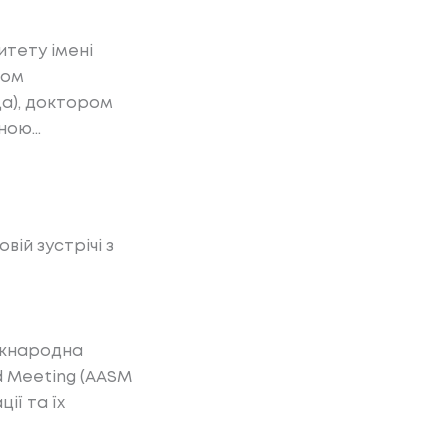
итету імені
ром
ща), доктором
вною…
вій зустрічі з
міжнародна
d Meeting (AASM
ії та їх