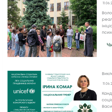
11.06
Воло
реал
ініц
псих
Ч
Викл
11.06
Канд
соці
Васи