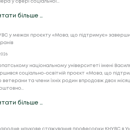
ера у сфері соціальної…
итати більше …
УВС у межах проєкту «Мова, що підтримує» заверши
ранів
.2026
рпатському національному університеті імені Васи
ршився соціально-освітній проєкт «Мова, що підтри
о ветерани та члени їхніх родин впродовж двох місяц
оштовно…
итати більше …
ародне наукове стажування професорки КНУВС в Ун