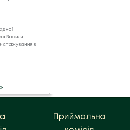
адної
ні Василя
 стажування в
 »
на
Приймальна