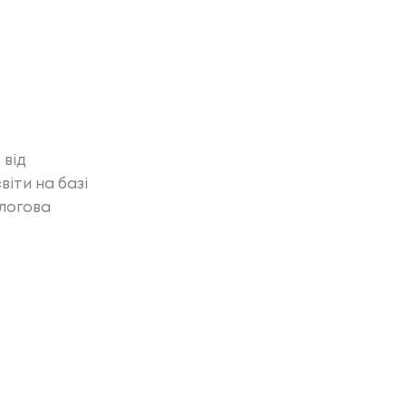
»
 від
віти на базі
алогова