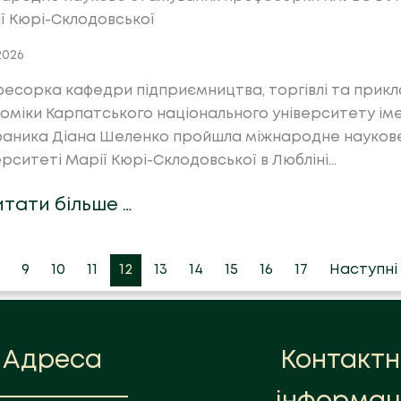
ї Кюрі-Склодовської
.2026
есорка кафедри підприємництва, торгівлі та прикл
оміки Карпатського національного університету іме
аника Діана Шеленко пройшла міжнародне наукове
ерситеті Марії Кюрі-Склодовської в Любліні…
итати більше …
9
10
11
12
13
14
15
16
17
Наступні
Адреса
Контакт