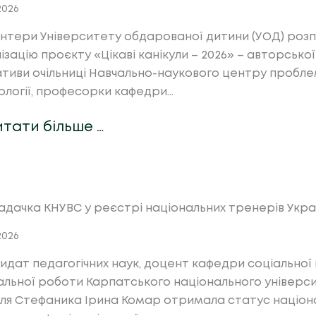
.2026
нтери Університету обдарованої дитини (УОД) роз
ізацію проєкту «Цікаві канікули – 2026» – авторської
іативи очільниці Навчально-наукового центру проблем
ології, професорки кафедри…
итати більше …
адачка КНУВС у реєстрі національних тренерів Укра
.2026
идат педагогічних наук, доцент кафедри соціальної 
альної роботи Карпатського національного універси
ля Стефаника Ірина Комар отримала статус націон