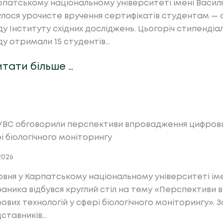
рпатському національному університеті імені Васи
улося урочисте вручення сертифікатів студентам —
у Інституту східних досліджень. Цьогоріч стипенді
у отримали 15 студентів…
итати більше …
УВС обговорили перспективи впровадження цифрових
і біологічного моніторингу
.2026
ервня у Карпатському національному університеті ім
аника відбувся круглий стіл на тему «Перспективи
ових технологій у сфері біологічного моніторингу». З
ставників…