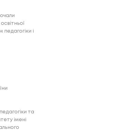
почали
 освітньої
 педагогіки і
їни
педагогіки та
тету імені
ального