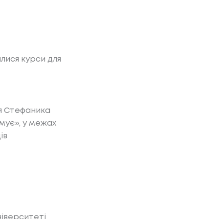
лися курси для
ля Стефаника
мує», у межах
ів
іверситеті