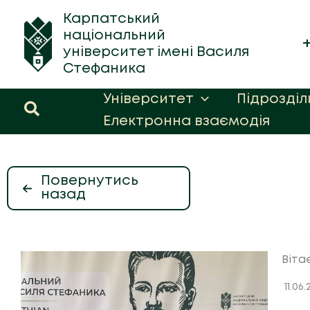
Перейти
Карпатський
до
національний
вмісту
університет імені Василя
Стефаника
Університет
Підрозділ
Пошук
Електронна взаємодія
Повернутись
назад
Віта
11.06