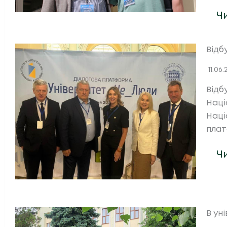
Ч
Відб
11.06
Відб
Наці
Наці
плат
Ч
В ун