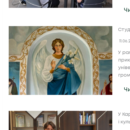
Ч
Студ
11.06
У ра
прик
унів
гром
Ч
У Ка
і ку