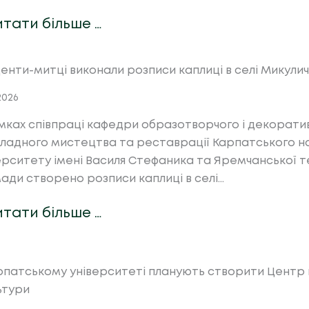
итати більше …
енти-митці виконали розписи каплиці в селі Микули
.2026
мках співпраці кафедри образотворчого і декорати
ладного мистецтва та реставрації Карпатського н
ерситету імені Василя Стефаника та Яремчанської 
ади створено розписи каплиці в селі…
итати більше …
рпатському університеті планують створити Центр 
льтури