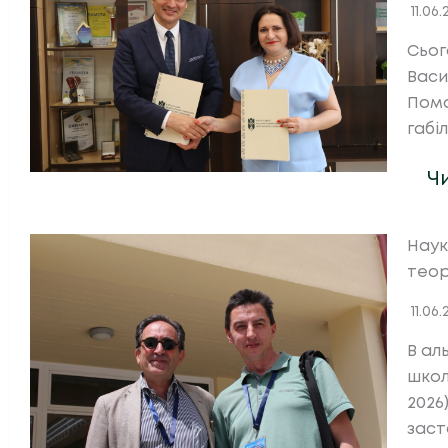
11.06
Сьог
Васи
Помо
габі
Ч
Наук
теор
11.06
В ал
школ
2026
заст