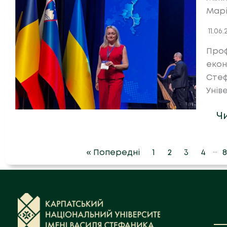
Марі
11.06
Проф
екон
Стеф
Унів
Ч
…
« Попередні
1
2
3
4
8