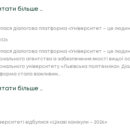
итати більше …
улася діалогова платформа «Університет – це люди
.2026
улася діалогова платформа «Університет – це люди»
онального агентства із забезпечення якості вищої ос
онального університету «Львівська політехніка». Ді
форма стала важливим…
итати більше …
іверситеті відбулися «Цікаві канікули – 2026»