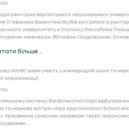
.2026
одні ректорка Карпатського національного універс
ля Стефаника Валентина Якубів зустрілася із ректо
рського університету в Слупську (Республіка Поль
літованим інженером Збіґнєвом Осадовським. Осно
итати більше …
овці КНУВС взяли участь у міжнародній школі та науко
ії апроксимації
.2026
ьпійському містечку Bardonecchia (Italy) відбулася 
а та наукова зустріч «Alps Approximation School an
)», присвячена сучасним напрямам теорії апроксимац
осуванням….