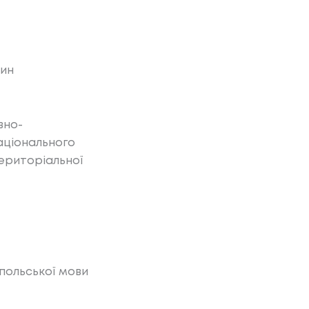
чин
вно-
аціонального
територіальної
польської мови