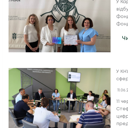
У Ка
відб
Фонд
Фонд
Ч
У КН
сфер
11.06
11 ч
Стеф
цифр
пред