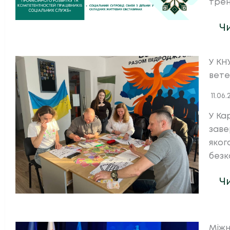
трен
Ч
У КН
вете
11.06
У Ка
заве
яког
безк
Ч
Міжн