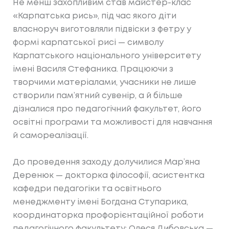
Не менш захопливим став майстер-клас
«Карпатська рись», під час якого діти
власноруч виготовляли підвіски з фетру у
формі карпатської рисі — символу
Карпатського національного університету
імені Василя Стефаника. Працюючи з
творчими матеріалами, учасники не лише
створили пам’ятний сувенір, а й більше
дізналися про педагогічний факультет, його
освітні програми та можливості для навчання
й самореалізації.
До проведення заходу долучилися Мар’яна
Деренюк — докторка філософії, асистентка
кафедри педагогіки та освітнього
менеджменту імені Богдана Ступарика,
координаторка профорієнтаційної роботи
педагогічного факультету; Олеся Дибовська —