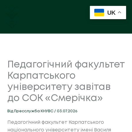
Перейти
до
UK
вмісту
Педагогічний факультет
Карпатського
університету завітав
до СОК «Смерічка»
Від
Пресслужба КНУВС
/
03.07.2026
Педагогічний факультет Карпатського
національного університету імені Василя