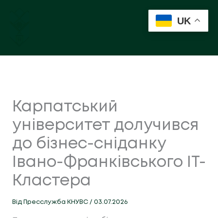
Перейти
до
UK
вмісту
Карпатський
університет долучився
до бізнес-сніданку
Івано-Франківського ІТ-
Кластера
Від
Пресслужба КНУВС
/
03.07.2026