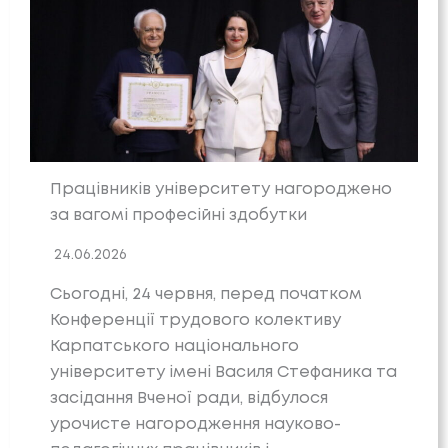
Працівників університету нагороджено
за вагомі професійні здобутки
24.06.2026
Сьогодні, 24 червня, перед початком
Конференції трудового колективу
Карпатського національного
університету імені Василя Стефаника та
засідання Вченої ради, відбулося
урочисте нагородження науково-