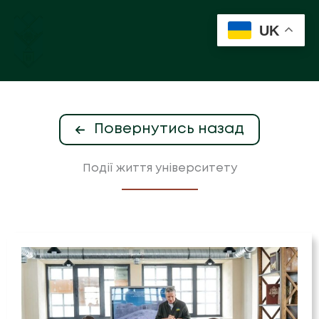
Перейти
до
UK
вмісту
Повернутись назад
Події життя університету