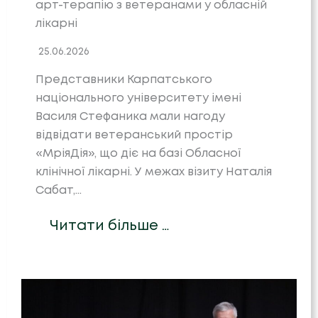
арт-терапію з ветеранами у обласній
лікарні
25.06.2026
Представники Карпатського
національного університету імені
Василя Стефаника мали нагоду
відвідати ветеранський простір
«МріяДія», що діє на базі Обласної
клінічної лікарні. У межах візиту Наталія
Сабат,…
Читати більше …