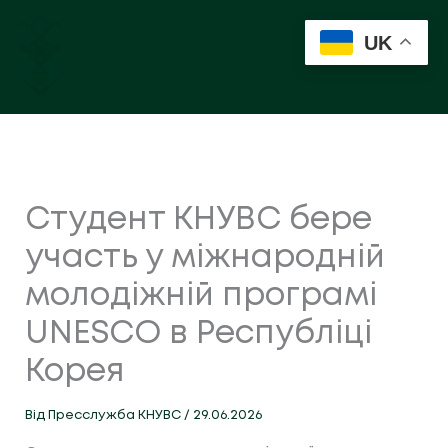
Перейти
до
UK
вмісту
Студент КНУВС бере
участь у міжнародній
молодіжній програмі
UNESCO в Республіці
Корея
Від
Пресслужба КНУВС
/
29.06.2026