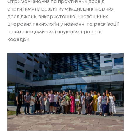
Отримані знання та практичний досвід
сприятимуть розвитку міждисциплінарних
досліджень, використанню інноваційних
цифрових технологій у навчанні та реалізації
нових академічних і наукових проєктів
кафедри.