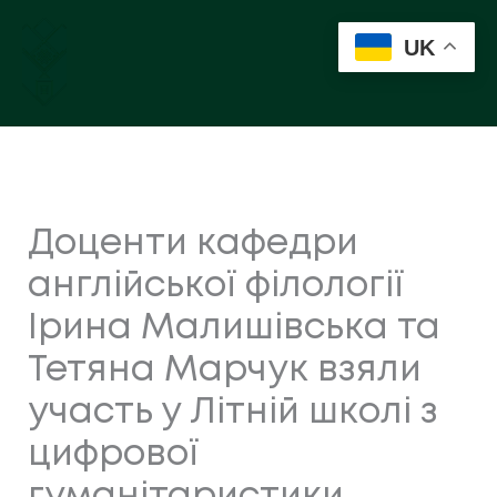
Перейти
до
UK
вмісту
Доценти кафедри
англійської філології
Ірина Малишівська та
Тетяна Марчук взяли
участь у Літній школі з
цифрової