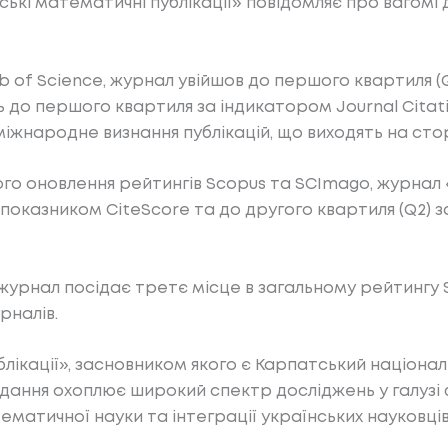
ські математичні публікації» повідомляє про вагомі
 of Science, журнал увійшов до першого квартиля (Q
ь до першого квартиля за індикатором Journal Citatio
міжнародне визнання публікацій, що виходять на сто
го оновлення рейтингів Scopus та SCImago, журнал 
 показником CiteScore та до другого квартиля (Q2) 
журнал посідає третє місце в загальному рейтингу 
рналів.
ікації», засновником якого є Карпатський націонал
Видання охоплює широкий спектр досліджень у галуз
атичної науки та інтеграції українських науковців