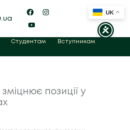
UK
u.ua
Студентам
Вступникам
зміцнює позиції у
ах