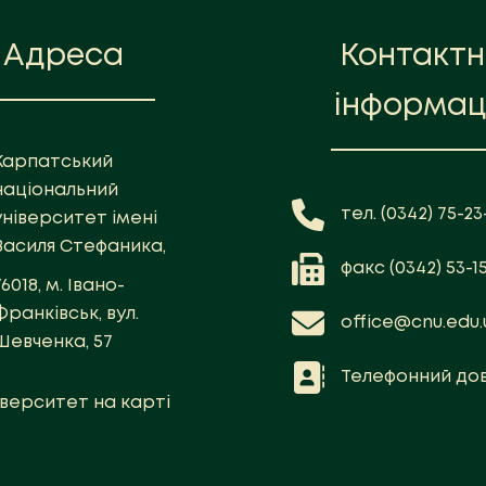
Адреса
Контакт
інформац
Карпатський
національний
тел. (0342) 75-23-
університет імені
Василя Стефаника,
факс (0342) 53-1
76018, м. Івано-
Франківськ, вул.
office@cnu.edu.
Шевченка, 57
Телефонний дов
іверситет на карті