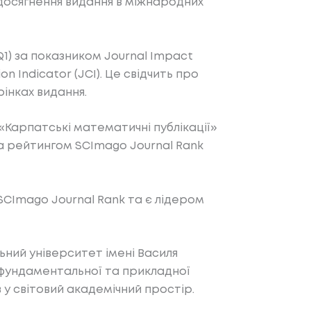
 досягнення видання в міжнародних
1) за показником Journal Impact
n Indicator (JCI). Це свідчить про
рінках видання.
«Карпатські математичні публікації»
за рейтингом SCImago Journal Rank
SCImago Journal Rank та є лідером
ьний університет імені Василя
і фундаментальної та прикладної
 у світовий академічний простір.