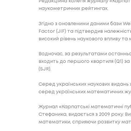
Редакційна колегія журналу «Карпат
наукометричних рейтингах.
Згідно з оновленими даними бази Web
Factor (JIF) та підтвердив належніст
високий рівень наукового впливу та 
Водночас, за результатами останньо
входить до першого квартиля (Q1) за
(SJR).
Серед українських наукових видань 
серед українських математичних жу
Журнал «Карпатські математичні публ
Стефаника, видається з 2009 року. 
математики, сприяючи розвитку матем