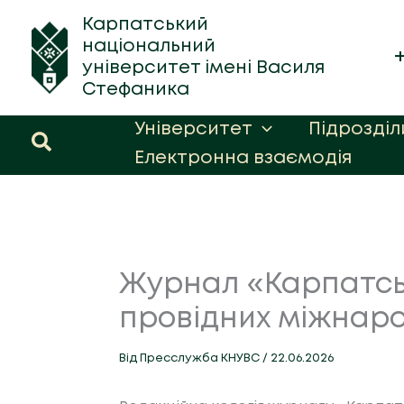
Перейти
Карпатський
до
національний
вмісту
університет імені Василя
Стефаника
Університет
Підрозділ
Пошук
Електронна взаємодія
Журнал «Карпатськ
провідних міжнар
Від
Пресслужба КНУВС
/
22.06.2026