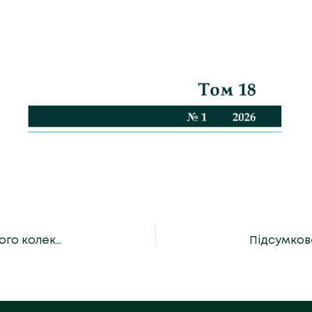
У КНУВС відбудеться Конференція трудового колективу та Вчена рада