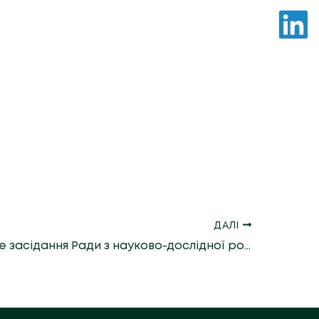
ДАЛІ
Підсумкове засідання Ради з науково-дослідної роботи студентів, аспірантів і молодих вчених