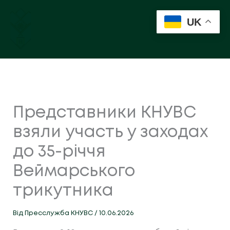
Перейти
до
UK
вмісту
Представники КНУВС
взяли участь у заходах
до 35-річчя
Веймарського
трикутника
Від
Пресслужба КНУВС
/
10.06.2026