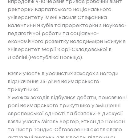
Впродовж 9-10 червня триває робочий візит
ректорки Карпатського національного
університету імені Василя Стефаника
Валентини Якубів та проректорки з науково-
педагогічної роботи та соціально-
економічного розвитку Володимири Бойчук в
Університет Марії Кюрі-Склодовської в
Любліні (Республіка Польща).
Взяли участь в урочистих заходах з нагоди
відзначення 35-річчя Веймарського
трикутника.
У межах заходів відбулися дебати, присвячені
ролі Веймарського трикутника у зміцненні
європейської єдності та безпеки. У дискусії
взяли участь Мігель Бергер, Етьєн де Понсен
та Пйотр Тондис. Обговорення охоплювало
актуальні виклики для Європи, підтримку