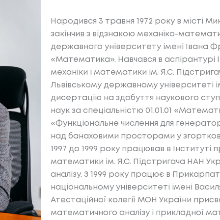
Народився 3 травня 1972 року в місті Мик
закінчив з відзнакою механіко-математ
державного університету імені Івана Ф
«Математика». Навчався в аспірантурі 
механіки і математики ім. Я.С. Підстригача
Львівському державному університеті і
дисертацію на здобуття наукового сту
наук за спеціальністю 01.01.01 «Математ
«Функціональне числення для генератор
над банаховими просторами у згорткови
1997 до 1999 року працював в Інституті 
математики ім. Я.С. Підстригача НАН Укр
аналізу. З 1999 року працює в Прикарп
національному університеті імені Васил
Атестаційної колегії МОН України прис
математичного аналізу і прикладної мат