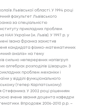
олаїв Львівської області. У 1994 році
ичний факультет Львівського
ранка за спеціальністю
Інституту прикладних проблем
 НАН України (м. Львів). У 1997 р. у
мені Івана Франка захистив
пеня кандидата фізико-математичних
ичний аналіз» на тему
ів сильно неперервних напівгруп
х алгебрах розподілів Шварца». З
прикладних проблем механіки і
аїни у відділі функціонального
атському (тепер Карпатському)
я Стефаника. У 2002 році рішенням
воєно вчене звання доцента кафедри
ематики. Впродовж 2006-2010 р.р. –