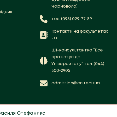
Чорновола)
ідник
тел. (095) 029-77-89
Контакти на факультетах
->>
ШІ-консультантка “Все
про вступ до
Університету” тел. (044)
300-2905
admission@cnu.edu.ua
 Василя Стефаника