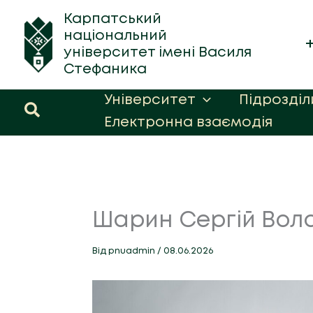
Перейти
Карпатський
до
національний
вмісту
університет імені Василя
Стефаника
Університет
Підрозділ
Пошук
Електронна взаємодія
Шарин Сергій Вол
Від
pnuadmin
/
08.06.2026