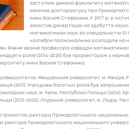
заступник декана факультету математик
закінчив докторантуру при Прикарпатс
імені Василя Стефаника. У 2017 р. в Інс
захистив дисертацію на здобуття науко
математичних наук за спеціальністю 01.
«Алгебри поліноміальних розподілів на 
ів». Вчене звання професора кафедри математичного
надцяти років (2014-2025) був проректором з науко
ерситету імені Василя Стефаника.
іверситетах: Жешувський університет, м. Жешув, Рес
, Франція (2011). Упродовж багатьох років був запро
икладних наук, м. Хелм, Республіка Польща (2016), К
льща (2021-2025), Лодзький університет, м. Лодзь, Рес
 грамотою ректора Прикарпатського національного
ю ректора Прикарпатського національного університ