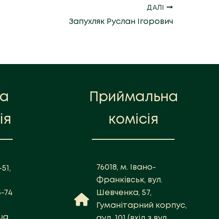
ДАЛІ
Запухляк Руслан Ігорович
на
Приймальна
ія
комісія
76018, м. Івано-
51,
Франківськ, вул.
5-74
Шевченка, 57,
Гуманітарний корпус,
ua
ауд. 101 (вхід з вул.