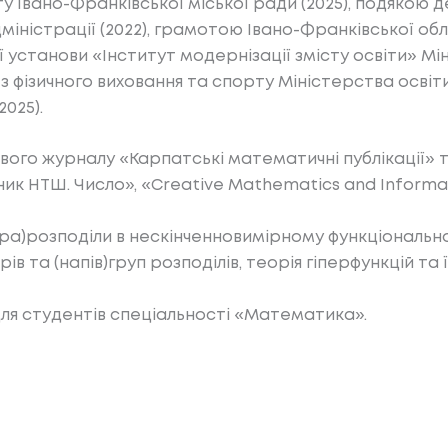
у Івано-Франківської міської ради (2025), подякою 
іністрації (2022), грамотою Івано-Франківської об
 установи «Інститут модернізації змісту освіти» Мін
 фізичного виховання та спорту Міністерства освіти 
2025).
ого журналу «Карпатські математичні публікації» т
ик НТШ. Число», «Creative Mathematics and Informat
ьтра)розподіли в нескінченновимірному функціонально
в та (напів)груп розподілів, теорія гіперфункцій та ї
ля студентів спеціальності «Математика».