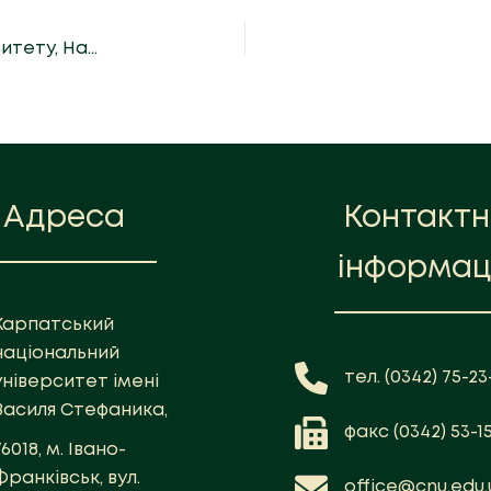
Лекція професора Варшавського університету, Надзвичайного і Повноважного Посла Генрика Літвіна
Адреса
Контакт
інформац
Карпатський
національний
тел. (0342) 75-23-
університет імені
Василя Стефаника,
факс (0342) 53-1
76018, м. Івано-
Франківськ, вул.
office@cnu.edu.