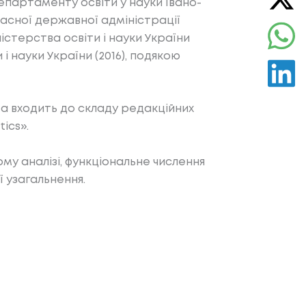
департаменту освіти у науки Івано-
ласної державної адміністрації
істерства освіти і науки України
і науки України (2016), подякою
а входить до складу редакційних
ics».
му аналізі, функціональне числення
ї узагальнення.