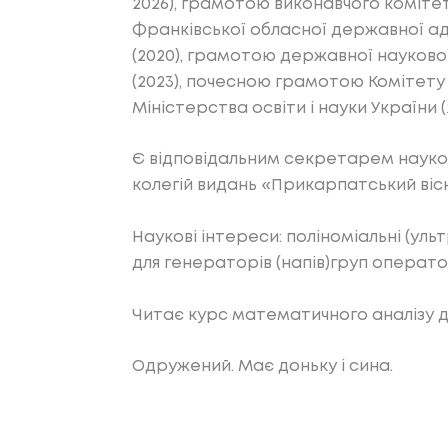
2026), грамотою виконавчого комітет
Франківської обласної державної адм
(2020), грамотою державної наукової
(2023), почесною грамотою Комітету з
Міністерства освіти і науки України (
Є відповідальним секретарем науков
колегій видань «Прикарпатський вісн
Наукові інтереси: поліноміальні (ул
для генераторів (напів)груп операторі
Читає курс математичного аналізу д
Одружений. Має доньку і сина.