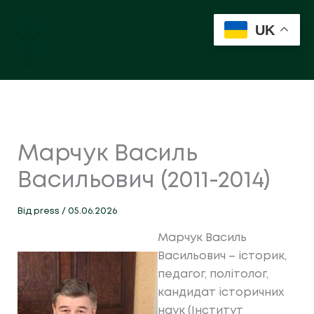
Перейти
до
UK
вмісту
Марчук Василь
Васильович (2011-2014)
Від
press
/
05.06.2026
Марчук Василь
Васильович
– історик‚
педагог‚ політолог‚
кандидат історичних
наук (Інститут