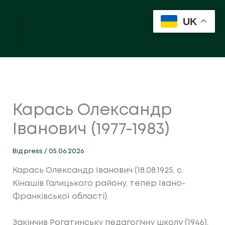
Перейти
до
UK
вмісту
Карась Олександр
Іванович (1977-1983)
Від
press
/
05.06.2026
Карась Олександр Іванович
(18.08.1925, с.
Кінашів Галицького району, тепер Івано-
Франківської області).
Закінчив Рогатинську педагогічну школу (1946),