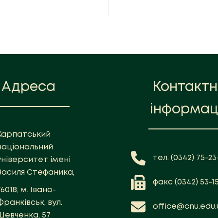
Адреса
Контакт
інформац
Карпатський
національний
тел. (0342) 75-23-
університет імені
Василя Стефаника,
факс (0342) 53-1
76018, м. Івано-
Франківськ, вул.
office@cnu.edu.
Шевченка, 57