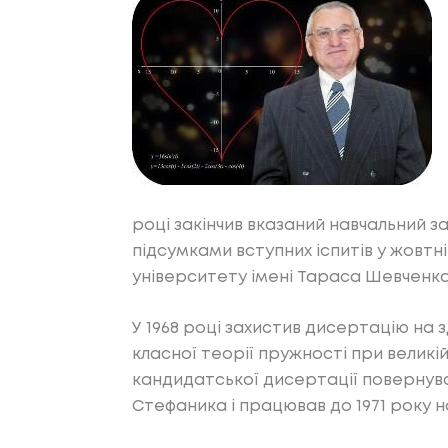
році закінчив вказаний навчальний з
підсумками вступних іспитів у жовт
університету імені Тараса Шевченк
У 1968 році захистив дисертацію на 
класної теорії пружності при великій
кандидатської дисертації повернувс
Стефаника і працював до 1971 року 