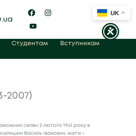
UK
u.ua
Студентам
Вступникам
3-2007)
заможних селян 2 лютого 1941 року в
асилишин Василь Іванович, мати –