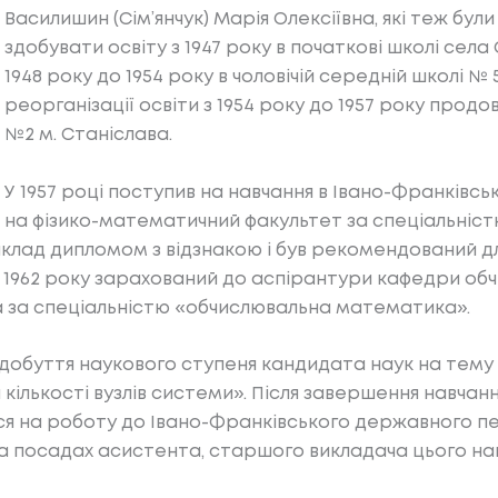
Василишин (Сім’янчук) Марія Олексіївна, які теж бу
здобувати освіту з 1947 року в початкові школі села
1948 року до 1954 року в чоловічій середній школі № 5
реорганізації освіти з 1954 року до 1957 року прод
№2 м. Станіслава.
У 1957 році поступив на навчання в Івано-Франківс
на фізико-математичний факультет за спеціальністю
аклад дипломом з відзнакою і був рекомендований дл
ні 1962 року зарахований до аспірантури кафедри о
а за спеціальністю «обчислювальна математика».
здобуття наукового ступеня кандидата наук на тему
 кількості вузлів системи». Після завершення навчанн
я на роботу до Івано-Франківського державного пед
на посадах асистента, старшого викладача цього на