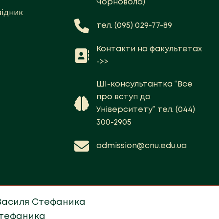
Чорновола)
ідник
тел. (095) 029-77-89
Контакти на факультетах
->>
ШІ-консультантка “Все
про вступ до
Університету” тел. (044)
300-2905
admission@cnu.edu.ua
 Василя Стефаника
Стефаника