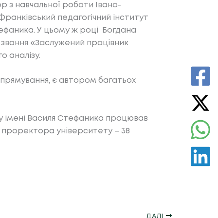
ор з навчальної роботи Івано-
-Франківський педагогічний інститут
ефаника. У цьому ж році Богдана
 звання «Заслужений працівник
о аналізу.
спрямування, є автором багатьох
у імені Василя Стефаника працював
о проректора університету – 38
ДАЛІ