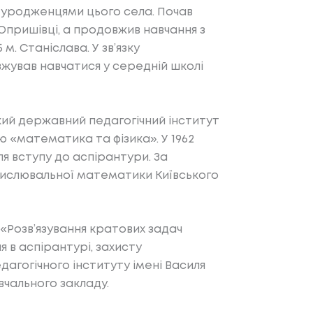
ли уродженцями цього села. Почав
 Опришівці, а продовжив навчання з
 м. Станіслава. У зв’язку
овжував навчатися у середній школі
ький державний педагогічний інститут
 «математика та фізика». У 1962
я вступу до аспірантури. За
бчислювальної математики Київського
 «Розв’язування кратових задач
я в аспірантурі, захисту
агогічного інституту імені Василя
вчального закладу.