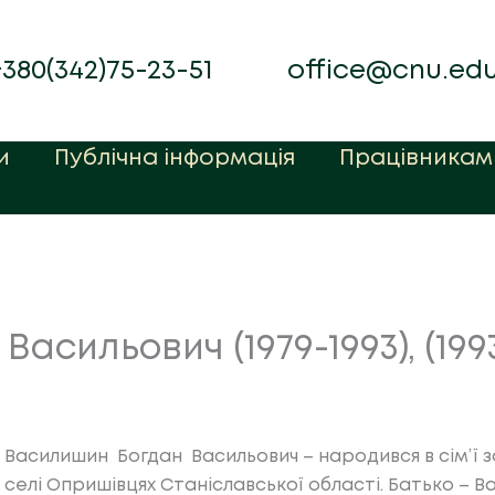
+380(342)75-23-51
office@cnu.ed
и
Публічна інформація
Працівникам
асильович (1979-1993), (199
Василишин Богдан Васильович
– народився в сім’ї 
селі Опришівцях Станіславської області. Батько – В