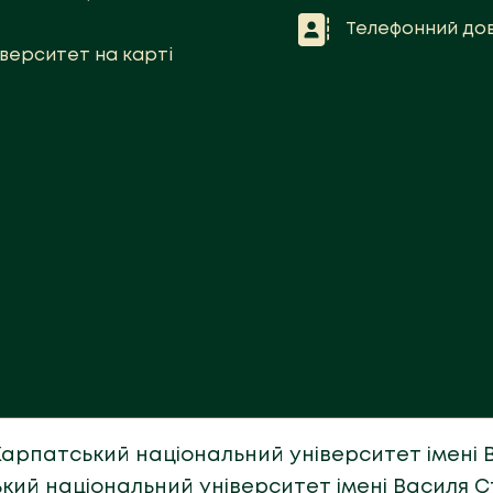
Телефонний дов
іверситет на карті
 Карпатський національний університет імені
кий національний університет імені Василя 