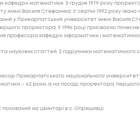
увач кафедри математики. З грудня 1979 року прорект
ту імені Василя Стефаника. У серпні 1992 року Івано
аний у Прикарпатський університет імені Василя Ст
ершого проректора. У 1996 році присвоєно почесне
ання професора кафедри інформатики і математичног
та наукових статтей, 2 підручники математичного 
фесор Прикарпатського національного університет
матики – 42 роки, а на посаді проректора, першог
ку, похований на цвинтарі в с. Опришивці.