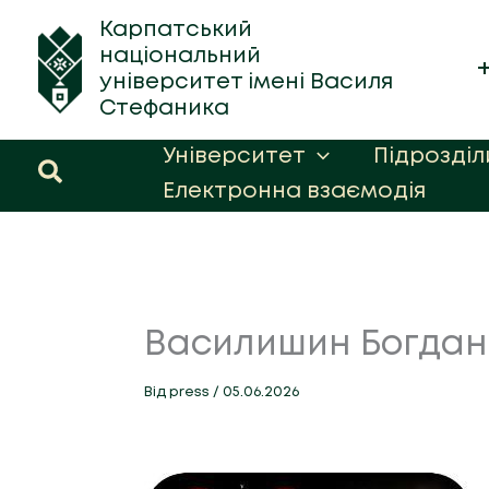
Перейти
Карпатський
до
національний
вмісту
університет імені Василя
Стефаника
Університет
Підрозділ
Пошук
Електронна взаємодія
Василишин Богдан В
Від
press
/
05.06.2026